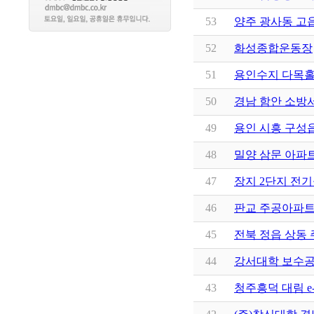
53
양주 광사동 고
52
화성종합운동장
51
용인수지 다목홀
50
경남 함안 소방
49
용인 시흥 구성
48
밀양 삼문 아파
47
장지 2단지 전
46
판교 주공아파
45
전북 정읍 상동
44
강서대학 보수
43
청주흥덕 대림 