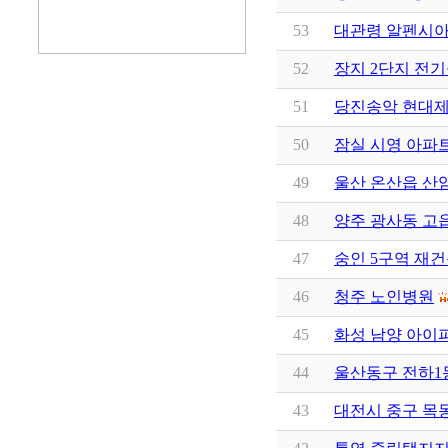
53
대관령 알펜시
52
장지 2단지 전
51
당진송악 현대
50
잠실 시영 아파
49
울산 온산읍 산암리
48
양주 광사동 고
47
숭인 5구역 재
46
청주 노인병원
45
화성 남양 아이
44
울산동구 전하1
43
대전시 중구 목