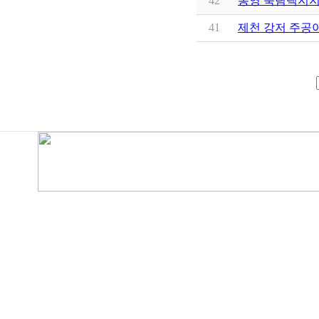
42
통영 죽림택지
41
제천 강저 주공