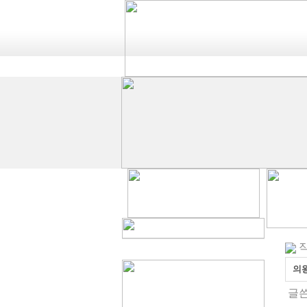
작
의
글쓴